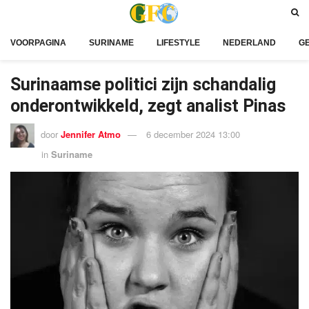
VOORPAGINA
SURINAME
LIFESTYLE
NEDERLAND
G
Surinaamse politici zijn schandalig
onderontwikkeld, zegt analist Pinas
door
Jennifer Atmo
6 december 2024 13:00
in
Suriname