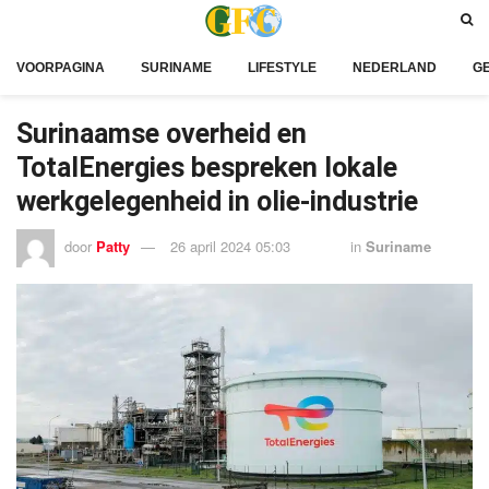
VOORPAGINA
SURINAME
LIFESTYLE
NEDERLAND
G
Surinaamse overheid en
TotalEnergies bespreken lokale
werkgelegenheid in olie-industrie
door
Patty
26 april 2024 05:03
in
Suriname