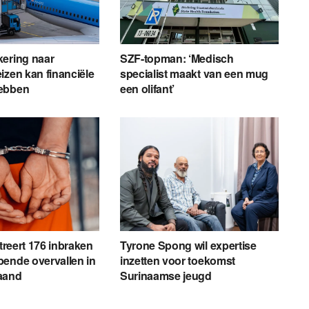
kering naar
SZF-topman: ‘Medisch
izen kan financiële
specialist maakt van een mug
ebben
een olifant’
streert 176 inbraken
Tyrone Spong wil expertise
ende overvallen in
inzetten voor toekomst
aand
Surinaamse jeugd