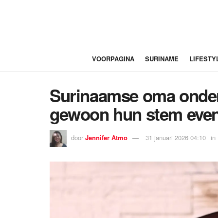
VOORPAGINA
SURINAME
LIFESTY
Surinaamse oma onderh
gewoon hun stem even
door
Jennifer Atmo
31 januari 2026 04:10
in