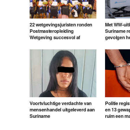
22 wetgevingsjuristen ronden
Met WW-uit
Postmasteropleiding
Suriname re
Wetgeving succesvol af
gevolgen h
Voortvluchtige verdachte van
Politie regi
mensenhandel uitgeleverd aan
en 13 gewap
Suriname
ruim een m