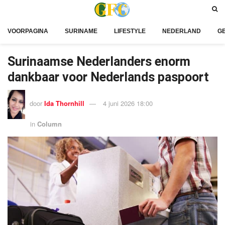
VOORPAGINA
SURINAME
LIFESTYLE
NEDERLAND
G
Surinaamse Nederlanders enorm
dankbaar voor Nederlands paspoort
door
Ida Thornhill
4 juni 2026 18:00
in
Column