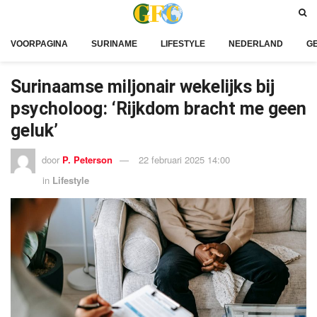
VOORPAGINA
SURINAME
LIFESTYLE
NEDERLAND
G
Surinaamse miljonair wekelijks bij
psycholoog: ‘Rijkdom bracht me geen
geluk’
door
P. Peterson
22 februari 2025 14:00
in
Lifestyle