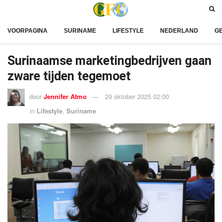
VOORPAGINA
SURINAME
LIFESTYLE
NEDERLAND
G
Surinaamse marketingbedrijven gaan
zware tijden tegemoet
door
Jennifer Atmo
29 oktober 2025 02:00
in
Lifestyle
,
Suriname