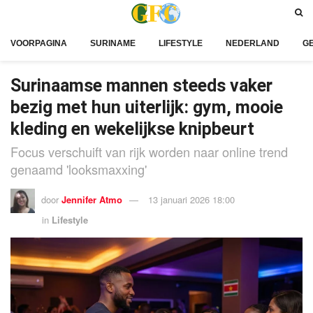
VOORPAGINA
SURINAME
LIFESTYLE
NEDERLAND
G
Surinaamse mannen steeds vaker
bezig met hun uiterlijk: gym, mooie
kleding en wekelijkse knipbeurt
Focus verschuift van rijk worden naar online trend
genaamd 'looksmaxxing'
door
Jennifer Atmo
13 januari 2026 18:00
in
Lifestyle