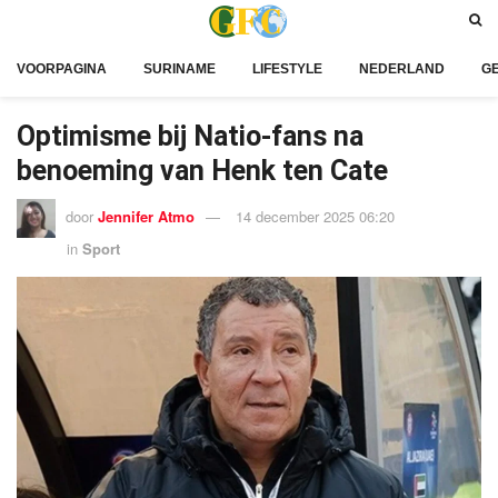
VOORPAGINA
SURINAME
LIFESTYLE
NEDERLAND
G
Optimisme bij Natio-fans na
benoeming van Henk ten Cate
door
Jennifer Atmo
14 december 2025 06:20
in
Sport