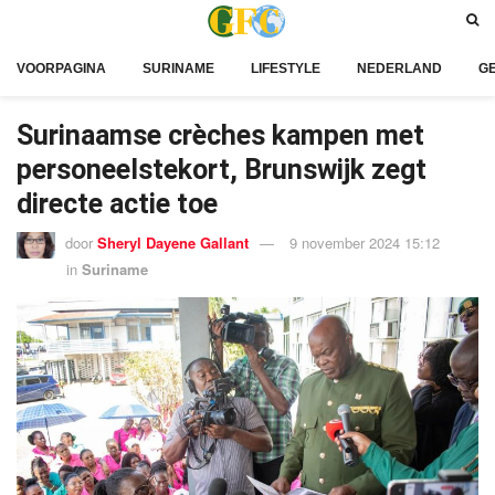
VOORPAGINA
SURINAME
LIFESTYLE
NEDERLAND
G
Surinaamse crèches kampen met
personeelstekort, Brunswijk zegt
directe actie toe
door
Sheryl Dayene Gallant
9 november 2024 15:12
in
Suriname