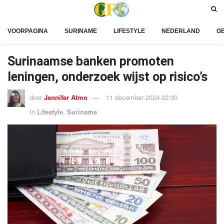
VOORPAGINA
SURINAME
LIFESTYLE
NEDERLAND
G
Surinaamse banken promoten
leningen, onderzoek wijst op risico’s
door
Jennifer Atmo
11 december 2024 22:00
in
Lifestyle
,
Suriname