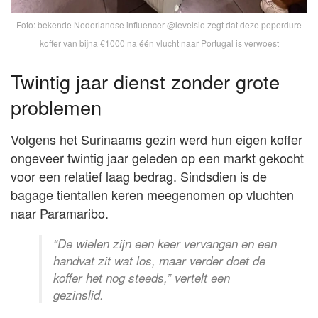
Foto: bekende Nederlandse influencer @levelsio zegt dat deze peperdure
koffer van bijna €1000 na één vlucht naar Portugal is verwoest
Twintig jaar dienst zonder grote
problemen
Volgens het Surinaams gezin werd hun eigen koffer
ongeveer twintig jaar geleden op een markt gekocht
voor een relatief laag bedrag. Sindsdien is de
bagage tientallen keren meegenomen op vluchten
naar Paramaribo.
“De wielen zijn een keer vervangen en een
handvat zit wat los, maar verder doet de
koffer het nog steeds,” vertelt een
gezinslid.