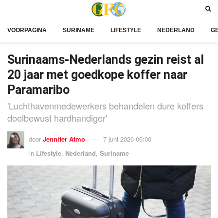
VOORPAGINA
SURINAME
LIFESTYLE
NEDERLAND
G
Surinaams-Nederlands gezin reist al
20 jaar met goedkope koffer naar
Paramaribo
'Luchthavenmedewerkers behandelen dure koffers
doelbewust hardhandiger'
door
Jennifer Atmo
7 juni 2026 06:00
in
Lifestyle
,
Nederland
,
Suriname