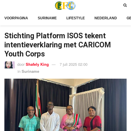
VOORPAGINA
SURINAME
LIFESTYLE
NEDERLAND
G
Stichting Platform ISOS tekent
intentieverklaring met CARICOM
Youth Corps
door
Shafely King
7 juli 2025 02:00
in
Suriname