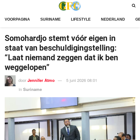
VOORPAGINA
SURINAME
LIFESTYLE
NEDERLAND
G
Somohardjo stemt vóór eigen in
staat van beschuldigingstelling:
“Laat niemand zeggen dat ik ben
weggelopen”
door
Jennifer Atmo
5 juni 2026 08:01
in
Suriname