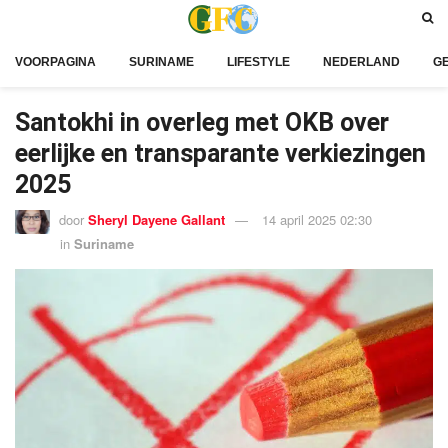
VOORPAGINA
SURINAME
LIFESTYLE
NEDERLAND
G
Santokhi in overleg met OKB over
eerlijke en transparante verkiezingen
2025
door
Sheryl Dayene Gallant
14 april 2025 02:30
in
Suriname