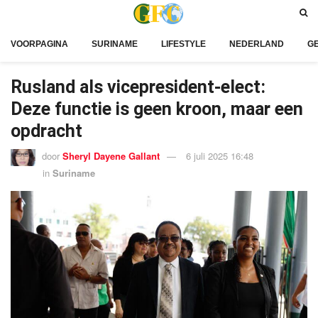
VOORPAGINA
SURINAME
LIFESTYLE
NEDERLAND
G
Rusland als vicepresident-elect:
Deze functie is geen kroon, maar een
opdracht
door
Sheryl Dayene Gallant
6 juli 2025 16:48
in
Suriname