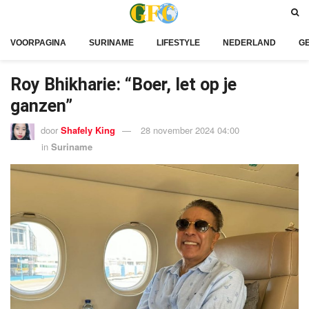
VOORPAGINA
SURINAME
LIFESTYLE
NEDERLAND
G
Roy Bhikharie: “Boer, let op je
ganzen”
door
Shafely King
28 november 2024 04:00
in
Suriname