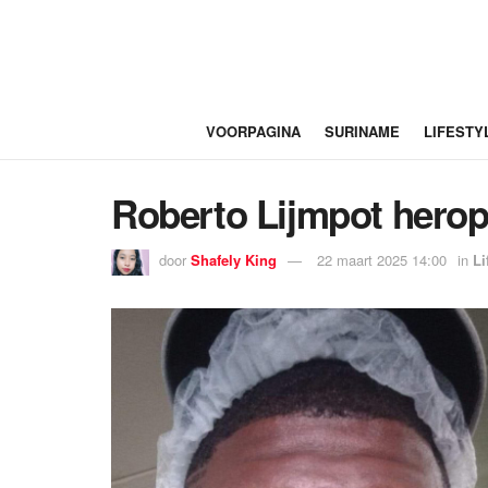
VOORPAGINA
SURINAME
LIFESTY
Roberto Lijmpot herop
door
Shafely King
22 maart 2025 14:00
in
Li