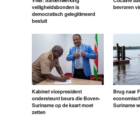
VNB: Samenwerking
Cocaïne aang
veiligheidsbonden is
bevroren vi
democratisch gelegitimeerd
besluit
Kabinet vicepresident
Brug naar 
ondersteunt beurs die Boven-
economisch
Suriname op de kaart moet
Suriname 
zetten