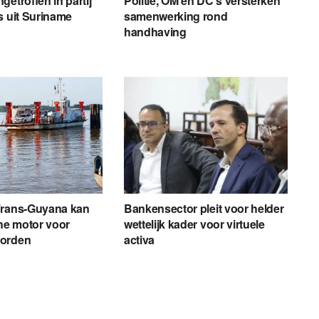
etroffen in partij
Politie, OM en DC’s versterken
s uit Suriname
samenwerking rond
handhaving
Frans-Guyana kan
Bankensector pleit voor helder
e motor voor
wettelijk kader voor virtuele
worden
activa