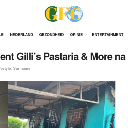
LE
NEDERLAND
GEZONDHEID
OPINIE
ENTERTAINMENT
ent Gilli’s Pastaria & More n
festyle
,
Suriname