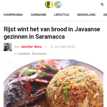
VOORPAGINA
SURINAME
LIFESTYLE
NEDERLAND
G
Rijst wint het van brood in Javaanse
gezinnen in Saramacca
door
Jennifer Atmo
21 juli 2025 20:00
in
Lifestyle
,
Suriname