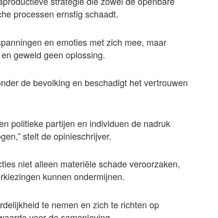
raproductieve strategie die zowel de openbare
sche processen ernstig schaadt.
 spanningen en emoties met zich mee, maar
s en geweld geen oplossing.
onder de bevolking en beschadigt het vertrouwen
en politieke partijen en individuen de nadruk
en,” stelt de opinieschrijver.
ties niet alleen materiële schade veroorzaken,
verkiezingen kunnen ondermijnen.
rdelijkheid te nemen en zich te richten op
waarde voor de samenleving.