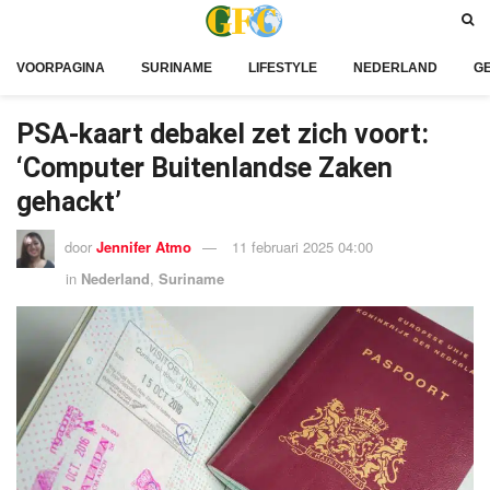
VOORPAGINA
SURINAME
LIFESTYLE
NEDERLAND
G
PSA-kaart debakel zet zich voort:
‘Computer Buitenlandse Zaken
gehackt’
door
Jennifer Atmo
11 februari 2025 04:00
in
Nederland
,
Suriname