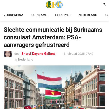
VOORPAGINA
SURINAME
LIFESTYLE
NEDERLAND
G
Slechte communicatie bij Surinaams
consulaat Amsterdam: PSA-
aanvragers gefrustreerd
door
Sheryl Dayene Gallant
8 februari 2025 07:47
in
Nederland