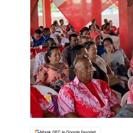
Maak GFC je Google favoriet