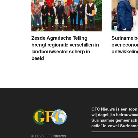
Zesde Agrarische Telling
Suriname be
brengt regionale verschillen in
over econom
landbouwsector scherp in
ontwikkelin
beeld
GFC Nieuws is een toon
wij dagelijks betrouwbaa
Surinaamse gemeenschap 
actief in zowel Surinam
© 2026 GFC Nieuws