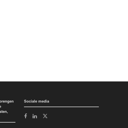
 brengen
Sociale media
e
sten,