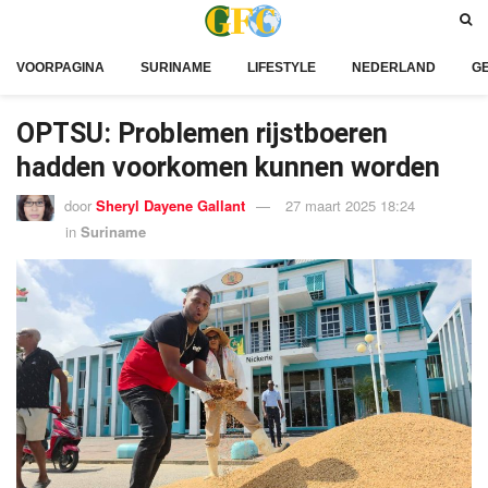
VOORPAGINA
SURINAME
LIFESTYLE
NEDERLAND
G
OPTSU: Problemen rijstboeren
hadden voorkomen kunnen worden
door
Sheryl Dayene Gallant
27 maart 2025 18:24
in
Suriname