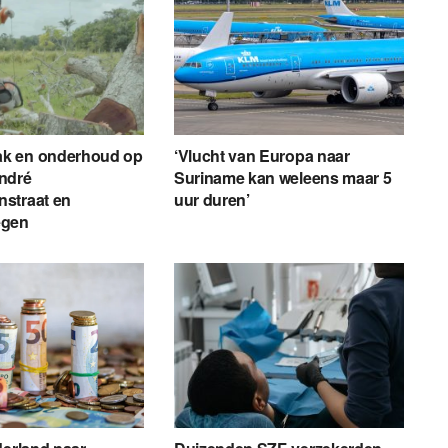
k en onderhoud op
‘Vlucht van Europa naar
ndré
Suriname kan weleens maar 5
straat en
uur duren’
egen