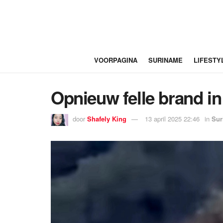
VOORPAGINA
SURINAME
LIFESTY
Opnieuw felle brand i
door
Shafely King
13 april 2025 22:46
in
Sur