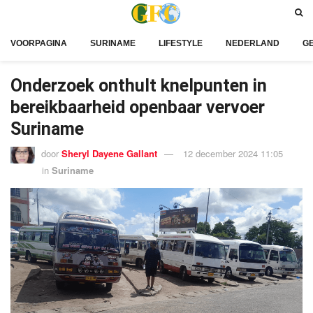
VOORPAGINA
SURINAME
LIFESTYLE
NEDERLAND
G
Onderzoek onthult knelpunten in
bereikbaarheid openbaar vervoer
Suriname
door
Sheryl Dayene Gallant
12 december 2024 11:05
in
Suriname