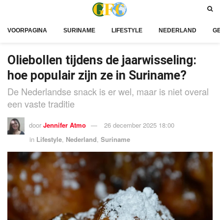
VOORPAGINA
SURINAME
LIFESTYLE
NEDERLAND
G
Oliebollen tijdens de jaarwisseling:
hoe populair zijn ze in Suriname?
De Nederlandse snack is er wel, maar is niet overal
een vaste traditie
door
Jennifer Atmo
26 december 2025 18:00
in
Lifestyle
,
Nederland
,
Suriname