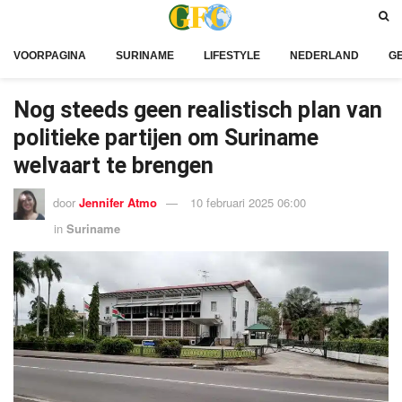
VOORPAGINA
SURINAME
LIFESTYLE
NEDERLAND
G
Nog steeds geen realistisch plan van
politieke partijen om Suriname
welvaart te brengen
door
Jennifer Atmo
10 februari 2025 06:00
in
Suriname