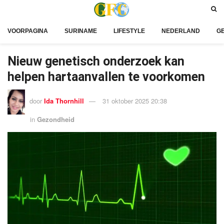
VOORPAGINA
SURINAME
LIFESTYLE
NEDERLAND
G
Nieuw genetisch onderzoek kan
helpen hartaanvallen te voorkomen
door
Ida Thornhill
31 oktober 2025 20:38
in
Gezondheid