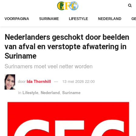
VOORPAGINA
SURINAME
LIFESTYLE
NEDERLAND
G
Nederlanders geschokt door beelden
van afval en verstopte afwatering in
Suriname
Surinamers moet veel netter worden
door
Ida Thornhill
13 mei 2026 22:00
in
Lifestyle
,
Nederland
,
Suriname