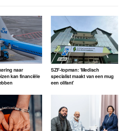
kering naar
SZF-topman: ‘Medisch
izen kan financiële
specialist maakt van een mug
ebben
een olifant’