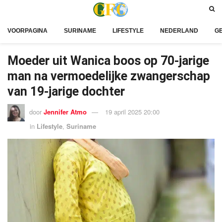
VOORPAGINA
SURINAME
LIFESTYLE
NEDERLAND
G
Moeder uit Wanica boos op 70-jarige
man na vermoedelijke zwangerschap
van 19-jarige dochter
door
Jennifer Atmo
19 april 2025 20:00
in
Lifestyle
,
Suriname