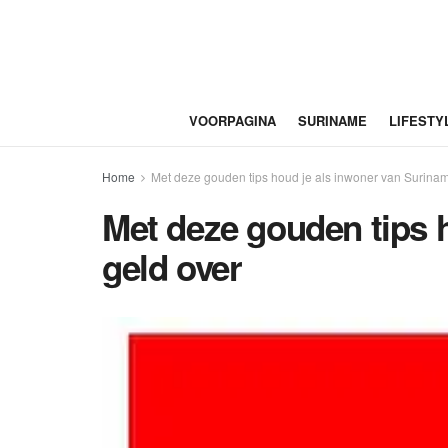
VOORPAGINA
SURINAME
LIFESTY
Home
Met deze gouden tips houd je als inwoner van Surina
Met deze gouden tips 
geld over