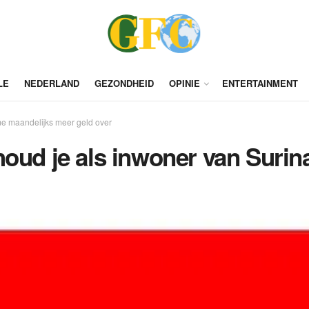
LE
NEDERLAND
GEZONDHEID
OPINIE
ENTERTAINMENT
me maandelijks meer geld over
houd je als inwoner van Suri