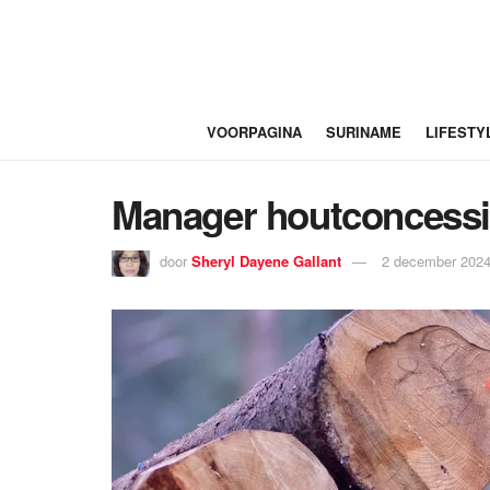
VOORPAGINA
SURINAME
LIFESTY
Manager houtconcessie
door
Sheryl Dayene Gallant
2 december 2024