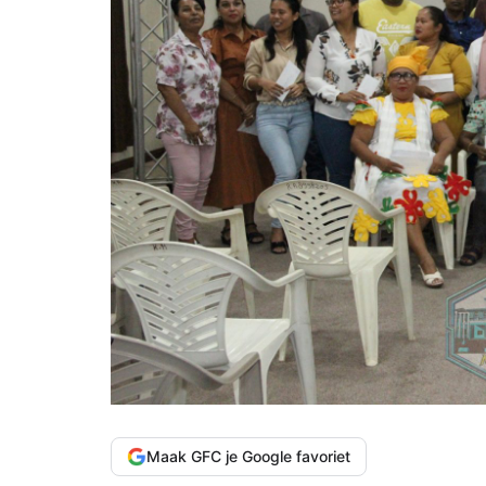
Maak GFC je Google favoriet