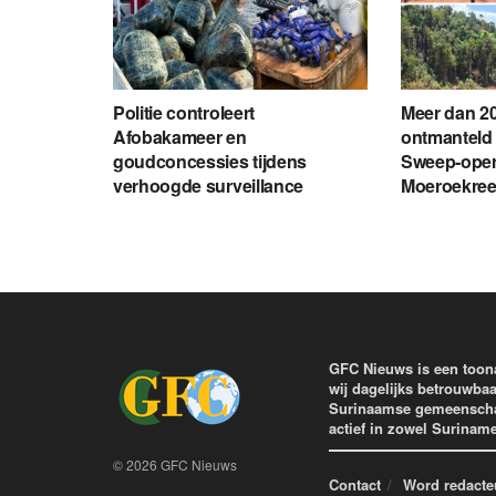
Politie controleert
Meer dan 20
Afobakameer en
ontmanteld 
goudconcessies tijdens
Sweep-opera
verhoogde surveillance
Moeroekre
GFC Nieuws is een toon
wij dagelijks betrouwbaa
Surinaamse gemeenschap 
actief in zowel Surinam
© 2026 GFC Nieuws
Contact
Word redacte