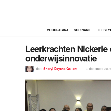
VOORPAGINA
SURINAME
LIFESTY
Leerkrachten Nickerie
onderwijsinnovatie
door
Sheryl Dayene Gallant
2 december 2024