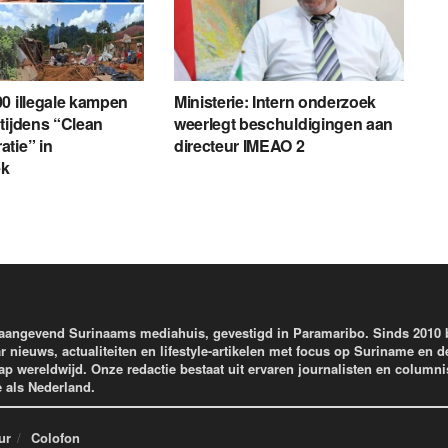
0 illegale kampen
Ministerie: Intern onderzoek
tijdens “Clean
weerlegt beschuldigingen aan
tie” in
directeur IMEAO 2
ek
aangevend Surinaams mediahuis, gevestigd in Paramaribo. Sinds 2010
r nieuws, actualiteiten en lifestyle-artikelen met focus op Suriname en d
wereldwijd. Onze redactie bestaat uit ervaren journalisten en columni
e als Nederland.
ur
Colofon