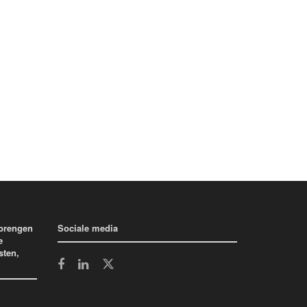
 brengen
Sociale media
e
sten,