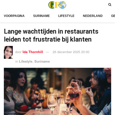
VOORPAGINA
SURINAME
LIFESTYLE
NEDERLAND
G
Lange wachttijden in restaurants
leiden tot frustratie bij klanten
door
Ida Thornhill
26 december 2025 20:00
in
Lifestyle
,
Suriname