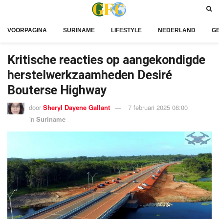
VOORPAGINA
SURINAME
LIFESTYLE
NEDERLAND
G
Kritische reacties op aangekondigde
herstelwerkzaamheden Desiré
Bouterse Highway
door
Sheryl Dayene Gallant
7 februari 2025 08:00
in
Suriname