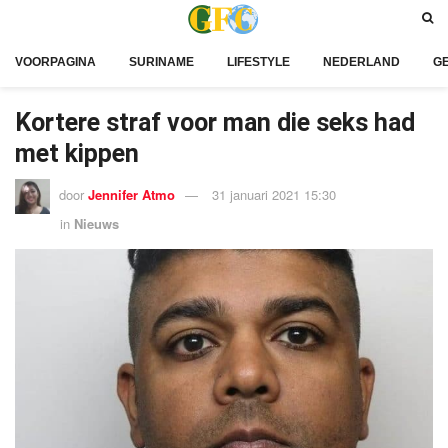
VOORPAGINA
SURINAME
LIFESTYLE
NEDERLAND
G
Kortere straf voor man die seks had
met kippen
door
Jennifer Atmo
31 januari 2021 15:30
in
Nieuws