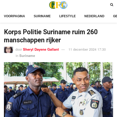
VOORPAGINA
SURINAME
LIFESTYLE
NEDERLAND
G
Korps Politie Suriname ruim 260
manschappen rijker
door
Sheryl Dayene Gallant
11 december 2024 17:30
in
Suriname