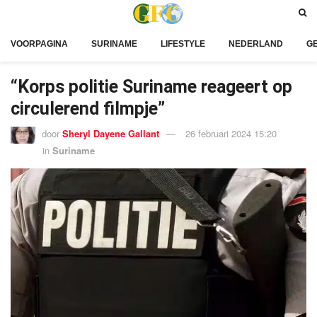
VOORPAGINA
SURINAME
LIFESTYLE
NEDERLAND
G
“Korps politie Suriname reageert op
circulerend filmpje”
door
Sheryl Dayene Gallant
26 februari 2024 15:20
in
Suriname