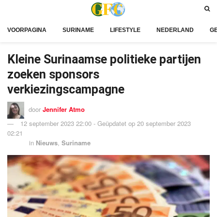
VOORPAGINA
SURINAME
LIFESTYLE
NEDERLAND
G
Kleine Surinaamse politieke partijen
zoeken sponsors
verkiezingscampagne
door
Jennifer Atmo
12 september 2023 22:00 - Geüpdatet op 20 september 2023
02:21
in
Nieuws
,
Suriname