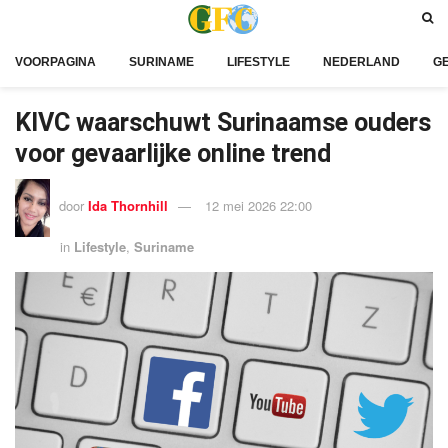
VOORPAGINA
SURINAME
LIFESTYLE
NEDERLAND
G
KIVC waarschuwt Surinaamse ouders
voor gevaarlijke online trend
door
Ida Thornhill
12 mei 2026 22:00
in
Lifestyle
,
Suriname