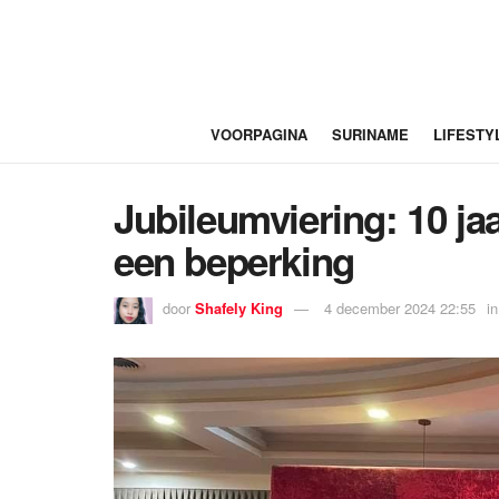
VOORPAGINA
SURINAME
LIFESTY
Jubileumviering: 10 ja
een beperking
door
Shafely King
4 december 2024 22:55
in