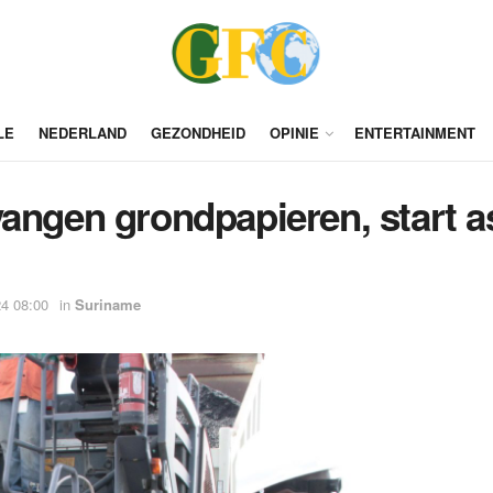
LE
NEDERLAND
GEZONDHEID
OPINIE
ENTERTAINMENT
angen grondpapieren, start as
4 08:00
in
Suriname