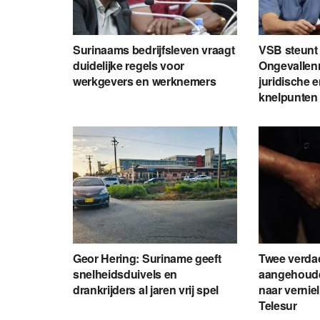
Surinaams bedrijfsleven vraagt
VSB steunt
duidelijke regels voor
Ongevallenr
werkgevers en werknemers
juridische 
knelpunten
Geor Hering: Suriname geeft
Twee verda
snelheidsduivels en
aangehoude
drankrijders al jaren vrij spel
naar vernie
Telesur