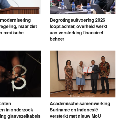
 modernisering
Begrotingsuitvoering 2026
egeling, maar ziet
loopt achter, overheid werkt
en medische
aan versterking financieel
beheer
chten
Academische samenwerking
n in onderzoek
Suriname en Indonesië
ling glasvezelkabels
versterkt met nieuw MoU