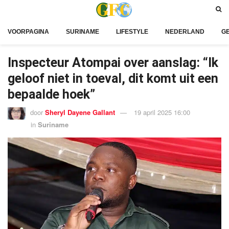
VOORPAGINA
SURINAME
LIFESTYLE
NEDERLAND
G
Inspecteur Atompai over aanslag: “Ik
geloof niet in toeval, dit komt uit een
bepaalde hoek”
door
Sheryl Dayene Gallant
19 april 2025 16:00
in
Suriname