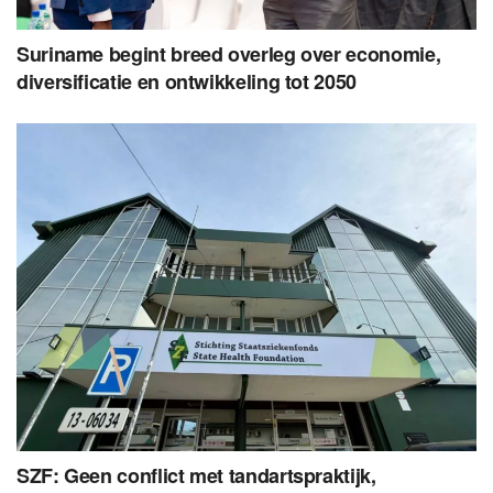
Suriname begint breed overleg over economie,
diversificatie en ontwikkeling tot 2050
SZF: Geen conflict met tandartspraktijk,