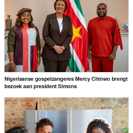
Nigeriaanse gospelzangeres Mercy Chinwo brengt
bezoek aan president Simons