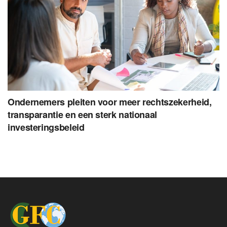
Ondernemers pleiten voor meer rechtszekerheid,
transparantie en een sterk nationaal
investeringsbeleid