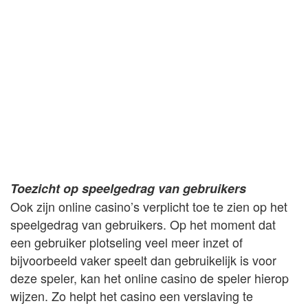
Toezicht op speelgedrag van gebruikers
Ook zijn online casino’s verplicht toe te zien op het
speelgedrag van gebruikers. Op het moment dat
een gebruiker plotseling veel meer inzet of
bijvoorbeeld vaker speelt dan gebruikelijk is voor
deze speler, kan het online casino de speler hierop
wijzen. Zo helpt het casino een verslaving te