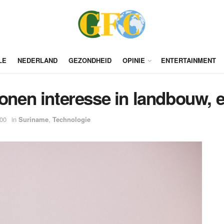
LE
NEDERLAND
GEZONDHEID
OPINIE
ENTERTAINMENT
tonen interesse in landbouw, 
:00
in
Suriname
,
Technologie