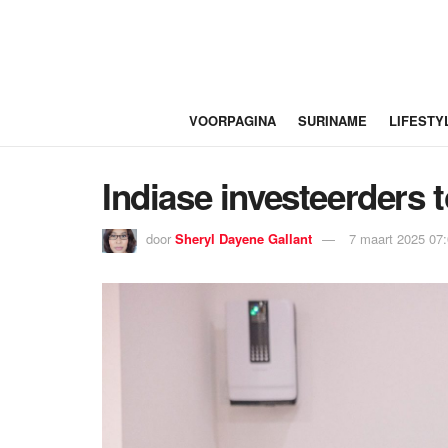
VOORPAGINA
SURINAME
LIFESTY
Indiase investeerders 
door
Sheryl Dayene Gallant
7 maart 2025 07