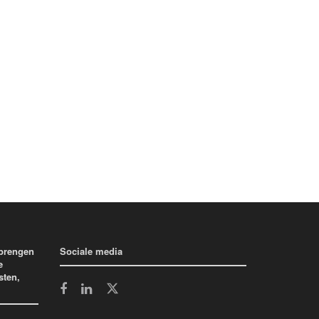
 brengen
Sociale media
e
sten,