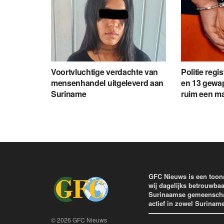
Voortvluchtige verdachte van
Politie regi
mensenhandel uitgeleverd aan
en 13 gewap
Suriname
ruim een m
GFC Nieuws is een toon
wij dagelijks betrouwbaa
Surinaamse gemeenschap 
actief in zowel Surinam
© 2026 GFC Nieuws