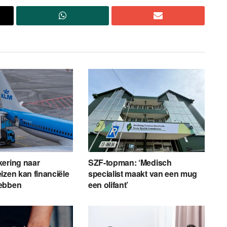
kering naar
SZF-topman: ‘Medisch
izen kan financiële
specialist maakt van een mug
ebben
een olifant’