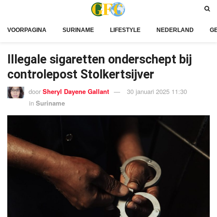
VOORPAGINA
SURINAME
LIFESTYLE
NEDERLAND
G
Illegale sigaretten onderschept bij
controlepost Stolkertsijver
door
Sheryl Dayene Gallant
30 januari 2025 11:30
in
Suriname