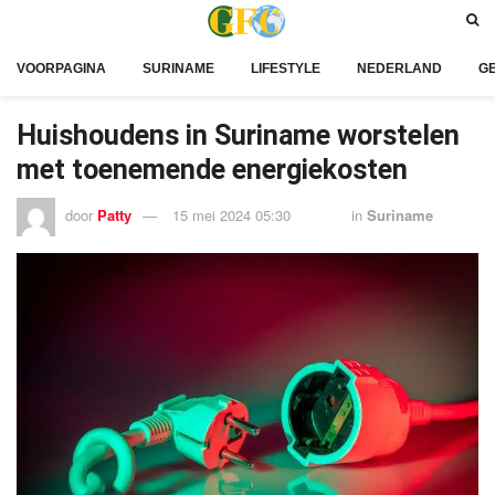
VOORPAGINA
SURINAME
LIFESTYLE
NEDERLAND
G
Huishoudens in Suriname worstelen
met toenemende energiekosten
door
Patty
15 mei 2024 05:30
in
Suriname