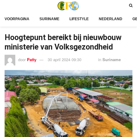
VOORPAGINA
SURINAME
LIFESTYLE
NEDERLAND
G
Hoogtepunt bereikt bij nieuwbouw
ministerie van Volksgezondheid
door
Patty
30 april 2024 09:30
in
Suriname