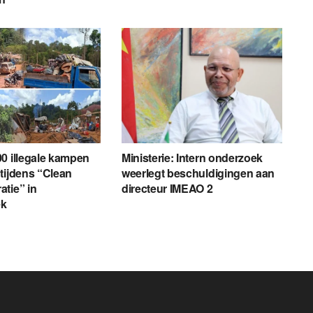
0 illegale kampen
Ministerie: Intern onderzoek
tijdens “Clean
weerlegt beschuldigingen aan
tie” in
directeur IMEAO 2
ek